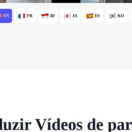
EN
FR
ID
JA
ES
KO
uzir Vídeos de par