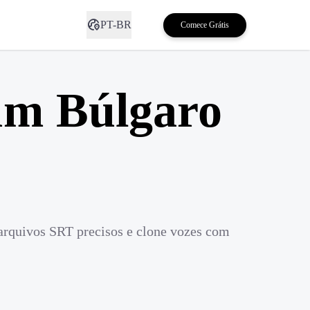
PT-BR
Comece Grátis
um Búlgaro
arquivos SRT precisos e clone vozes com