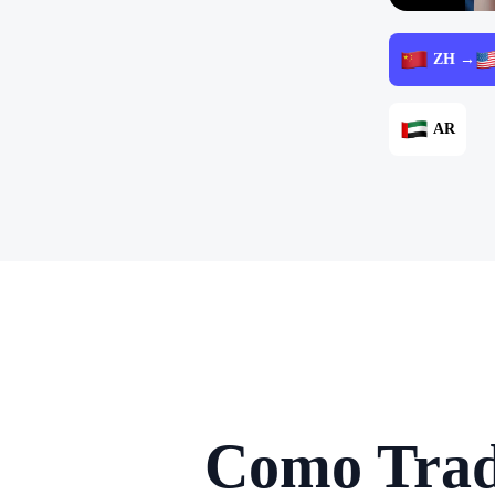
ZH →
AR
Como Trad