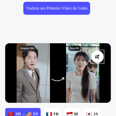
Traduza seu Primeiro Vídeo de Grátis
ZH →
EN
FR
ID
JA