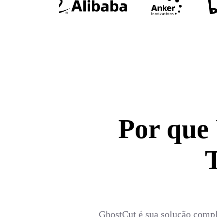
Por que
GhostCut é sua solução comple