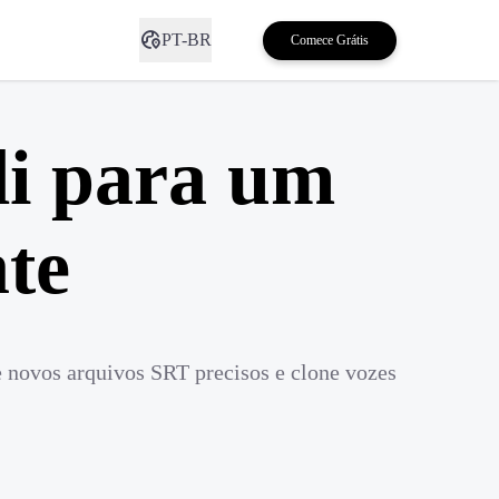
PT-BR
Comece Grátis
li para um
te
e novos arquivos SRT precisos e clone vozes