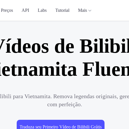
Preços
API
Labs
Tutorial
Mais
ídeos de Bilibi
ietnamita Fluen
ibili para Vietnamita. Remova legendas originais, ger
com perfeição.
Traduza seu Primeiro Vídeo de Bilibili Grátis