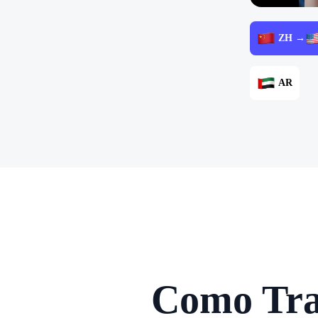
ZH →
AR
Como Trad