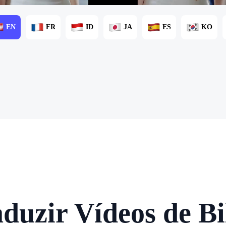
EN
FR
ID
JA
ES
KO
uzir Vídeos de Bil