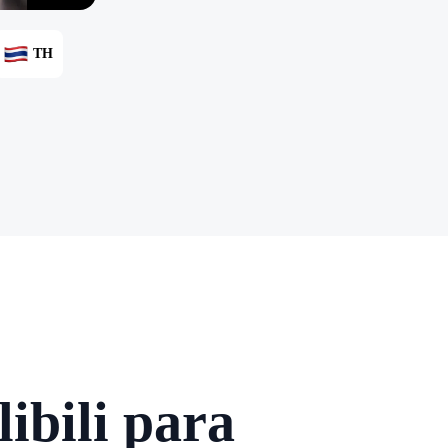
TH
ibili para