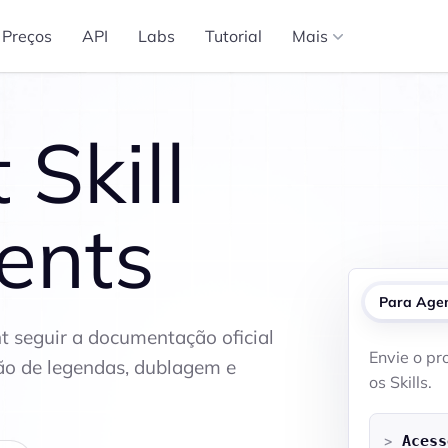
Mais
Preços
API
Labs
Tutorial
Skill
gents
Para Age
nt seguir a documentação oficial
Envie o pr
ção de legendas, dublagem e
os Skills.
>