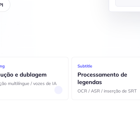
PI
ng
Subtitle
dução e dublagem
Processamento de
legendas
ção multilíngue / vozes de IA
OCR / ASR / inserção de SRT