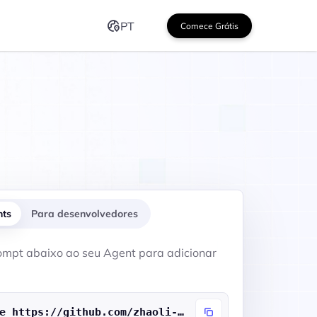
PT
Comece Grátis
nts
Para desenvolvedores
ompt abaixo ao seu Agent para adicionar
Acesse https://github.com/zhaoli-ai/GhostCut-ai/blob/main/skills.md e siga as instruções para instalar o GhostCut Skill para mim.