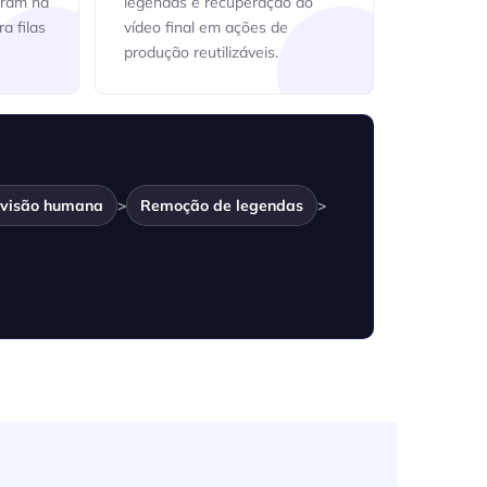
tram na
legendas e recuperação do
a filas
vídeo final em ações de
produção reutilizáveis.
visão humana
>
Remoção de legendas
>