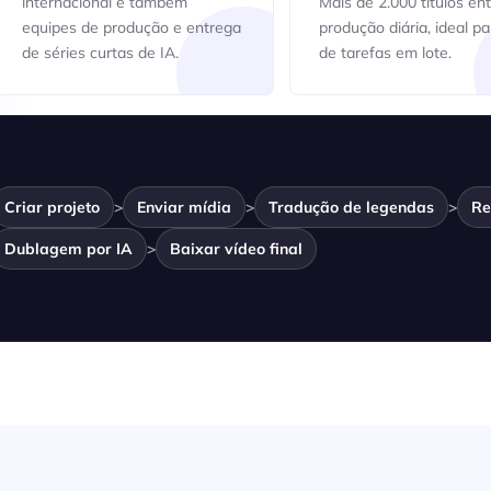
internacional e também
Mais de 2.000 títulos en
equipes de produção e entrega
produção diária, ideal par
de séries curtas de IA.
de tarefas em lote.
Criar projeto
>
Enviar mídia
>
Tradução de legendas
>
Re
Dublagem por IA
>
Baixar vídeo final