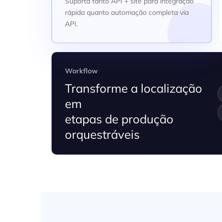
Suporta tanto API + site para integração
rápida quanto automação completa via
API.
Workflow
Transforme a localização
em
etapas de produção
orquestráveis