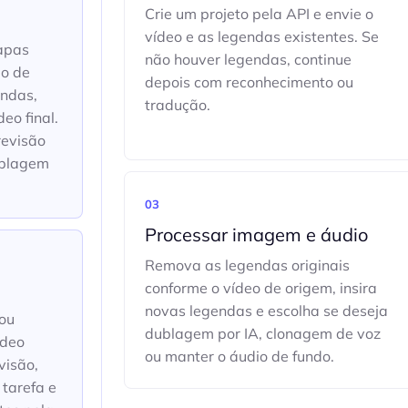
Crie um projeto pela API e envie o
vídeo e as legendas existentes. Se
tapas
não houver legendas, continue
ão de
depois com reconhecimento ou
endas,
tradução.
eo final.
revisão
ublagem
03
Processar imagem e áudio
Remova as legendas originais
conforme o vídeo de origem, insira
novas legendas e escolha se deseja
 ou
dublagem por IA, clonagem de voz
ídeo
ou manter o áudio de fundo.
visão,
 tarefa e