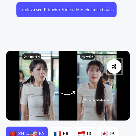
Traduza seu Primeiro Vídeo de Vietnamita Grátis
ZH →
EN
FR
ID
JA