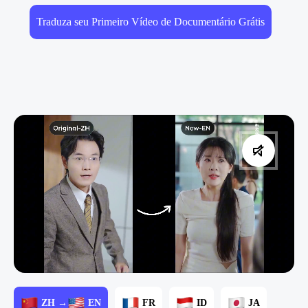
Traduza seu Primeiro Vídeo de Documentário Grátis
ZH →
EN
FR
ID
JA