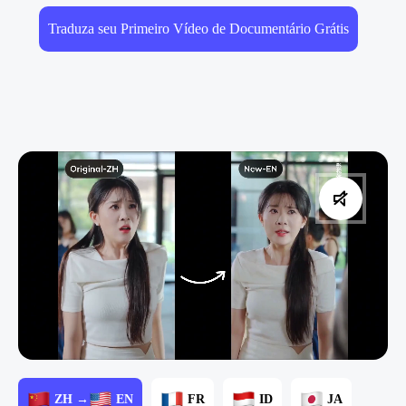
Traduza seu Primeiro Vídeo de Documentário Grátis
ZH →
EN
FR
ID
JA