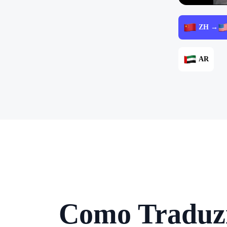
ZH →
AR
Como Traduzi