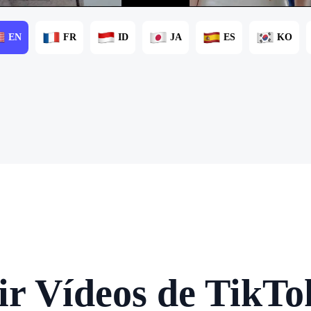
EN
FR
ID
JA
ES
KO
r Vídeos de TikTok