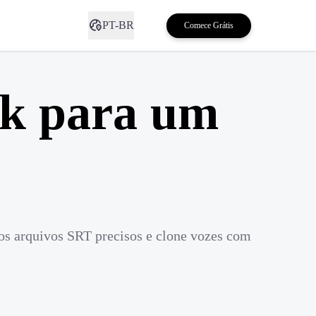
PT-BR
Comece Grátis
ok para um
os arquivos SRT precisos e clone vozes com