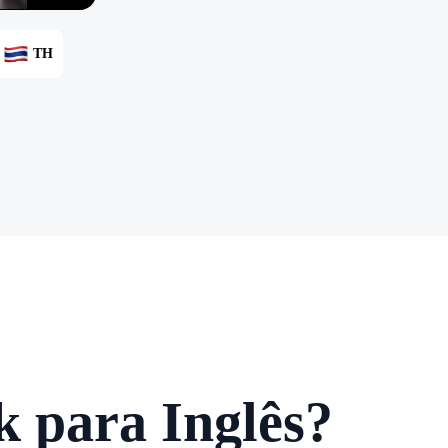
TH
 para Inglês?