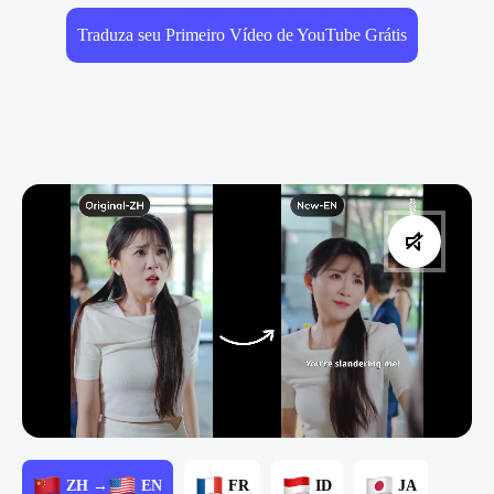
Traduza seu Primeiro Vídeo de YouTube Grátis
ZH →
EN
FR
ID
JA