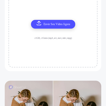
Envie Seu Vídeo Agora
≤1GB, ≤15min (mp4, avi, mov, mkv, mpg)