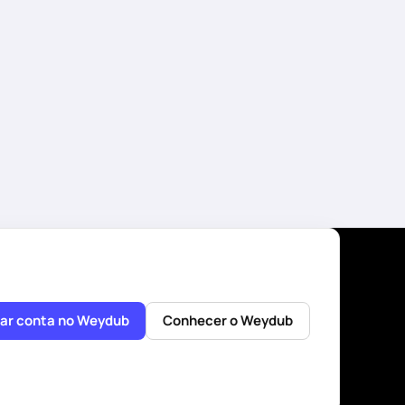
iar conta no Weydub
Conhecer o Weydub