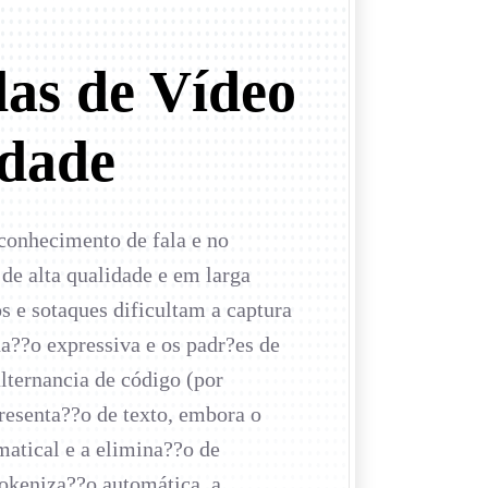
as de Vídeo
idade
conhecimento de fala e no
de alta qualidade e em larga
 e sotaques dificultam a captura
na??o expressiva e os padr?es de
lternancia de código (por
resenta??o de texto, embora o
amatical e a elimina??o de
okeniza??o automática, a