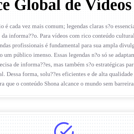
e Global de Vídeo
o é cada vez mais comum; legendas claras s?o essencia
de da informa??o. Para vídeos com rico conteúdo cultur
egendas profissionais é fundamental para sua ampla divu
 um público imenso. Essas legendas n?o só se adaptam
recisa de informa??es, mas também s?o estratégicas pa
bal. Dessa forma, solu??es eficientes e de alta qualida
ra que o conteúdo Shona alcance o mundo sem barreira