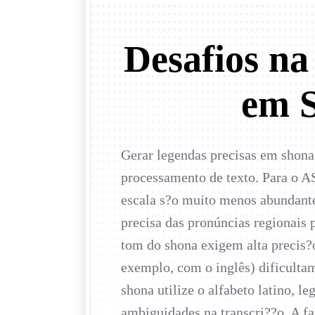
Desafios n
em S
Gerar legendas precisas em shona
processamento de texto. Para o AS
escala s?o muito menos abundante
precisa das pronúncias regionais 
tom do shona exigem alta precis?o
exemplo, com o inglês) dificulta
shona utilize o alfabeto latino, l
ambiguidades na transcri??o. A f