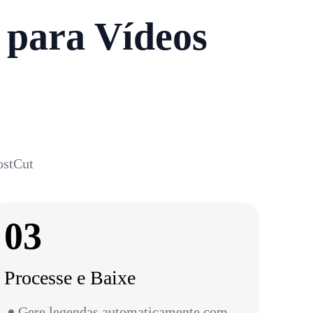
 para Vídeos
ostCut
03
Processe e Baixe
Gere legendas automaticamente com