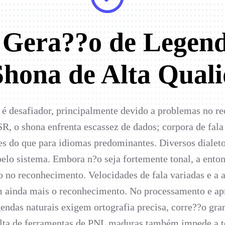
a Gera??o de Legend
hona de Alta Qual
 é desafiador, principalmente devido a problemas no re
R, o shona enfrenta escassez de dados; corpora de fala 
s do que para idiomas predominantes. Diversos dialetos
pelo sistema. Embora n?o seja fortemente tonal, a ento
 no reconhecimento. Velocidades de fala variadas e a a
m ainda mais o reconhecimento. No processamento e ap
egendas naturais exigem ortografia precisa, corre??o gr
alta de ferramentas de PNL maduras também impede a t