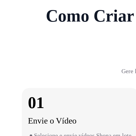
Como Criar 
Gere 
01
Envie o Vídeo
Selecione e envie vídeos Shona em lote