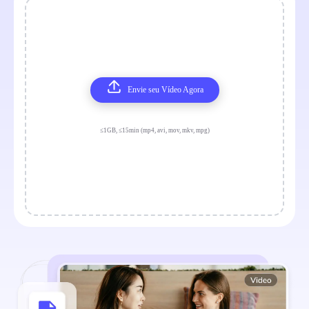
Envie seu Vídeo Agora
≤1GB, ≤15min (mp4, avi, mov, mkv, mpg)