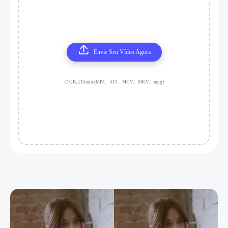
Envie Seu Vídeo Agora
≤1GB, ≤15min (MP4、AVI、MOV、MKV、mpg)