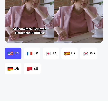
EN
FR
JA
ES
KO
DE
ZH