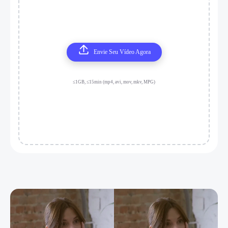
Envie Seu Vídeo Agora
≤1GB, ≤15min (mp4, avi, mov, mkv, MPG)