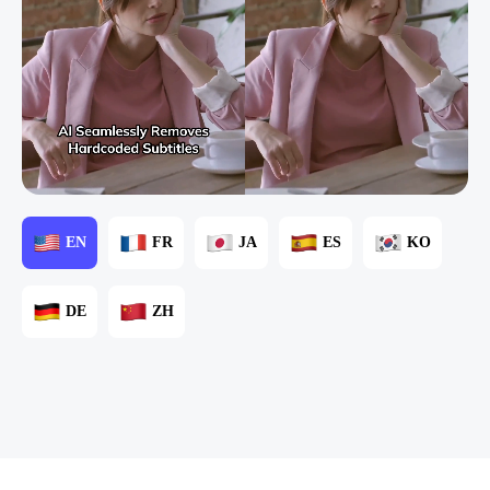
EN
FR
JA
ES
KO
DE
ZH