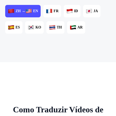
ZH →
EN
FR
ID
JA
ES
KO
TH
AR
Como Traduzir Vídeos de