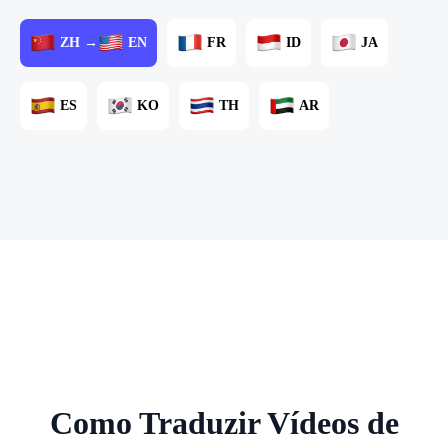
ZH →
EN
FR
ID
JA
ES
KO
TH
AR
Como Traduzir Vídeos de