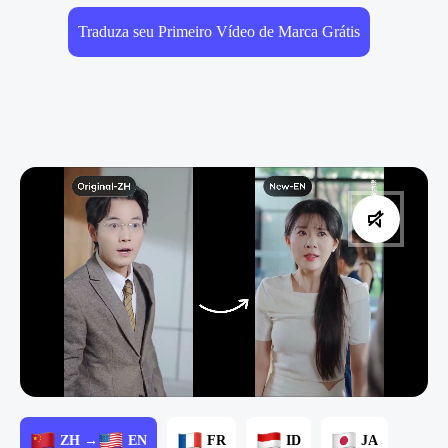
Traduza seu Primeiro Vídeo de Marca Grátis
ZH →
EN
FR
ID
JA