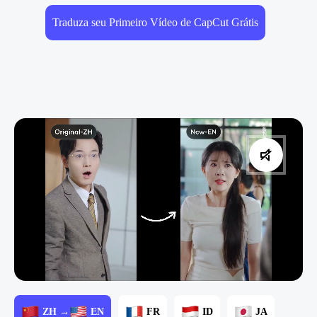
Traduza seu Primeiro Vídeo de CapCut Grátis
ZH →
EN
FR
ID
JA