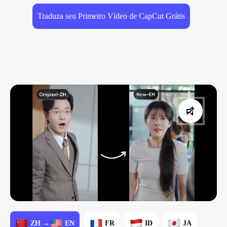
Traduza seu Primeiro Vídeo de CapCut Grátis
ZH →
EN
FR
ID
JA