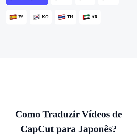
ES
KO
TH
AR
Como Traduzir Vídeos de
CapCut para Japonês?