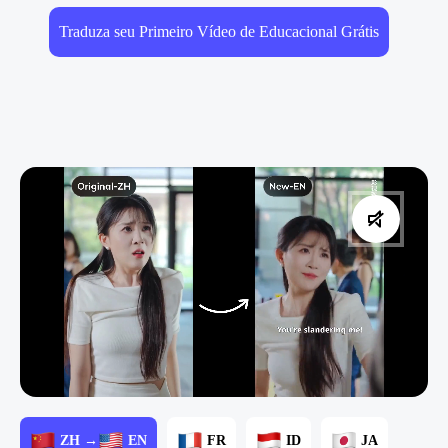
Traduza seu Primeiro Vídeo de Educacional Grátis
ZH →
EN
FR
ID
JA