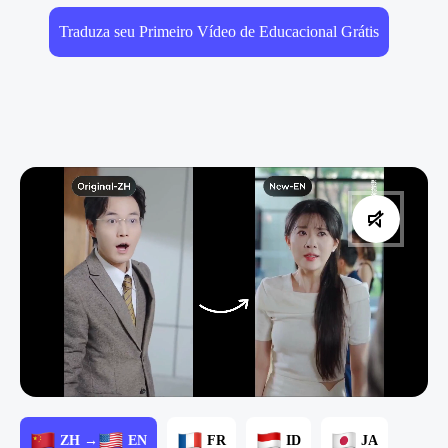
Traduza seu Primeiro Vídeo de Educacional Grátis
ZH →
EN
FR
ID
JA