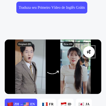
Traduza seu Primeiro Vídeo de Inglês Grátis
ZH →
EN
FR
ID
JA