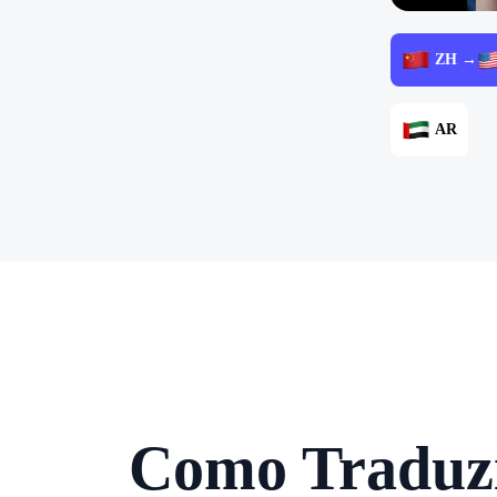
ZH →
AR
Como Traduzi