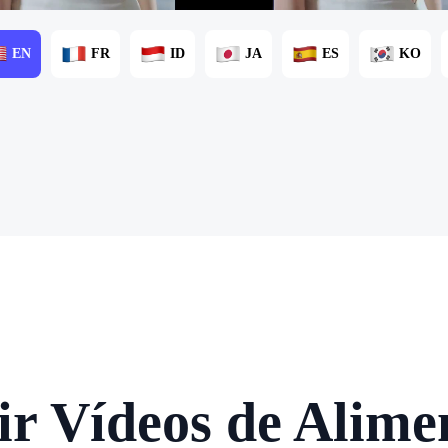
EN
FR
ID
JA
ES
KO
r Vídeos de Alimen