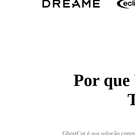
Por que
GhostCut é sua solução compl