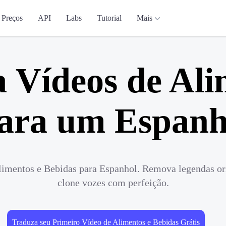
Preços
API
Labs
Tutorial
Mais
 Vídeos de Ali
ara um Espanh
imentos e Bebidas para Espanhol. Remova legendas ori
clone vozes com perfeição.
Traduza seu Primeiro Vídeo de Alimentos e Bebidas Grátis