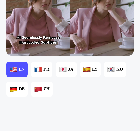
EN
FR
JA
ES
KO
DE
ZH