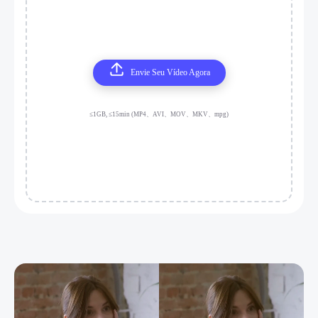
Envie Seu Vídeo Agora
≤1GB, ≤15min (MP4、AVI、MOV、MKV、mpg)