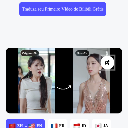
Traduza seu Primeiro Vídeo de Bilibili Grátis
ZH →
EN
FR
ID
JA