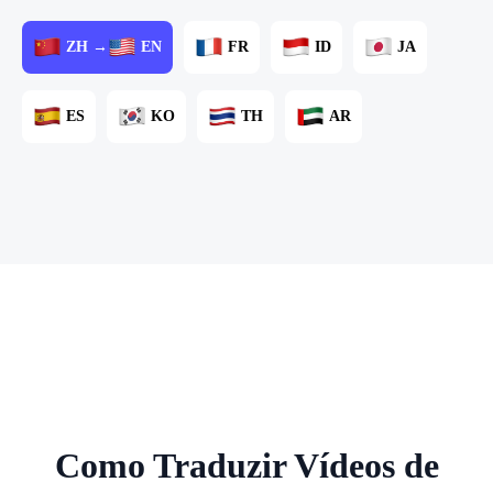
ZH →
EN
FR
ID
JA
ES
KO
TH
AR
Como Traduzir Vídeos de