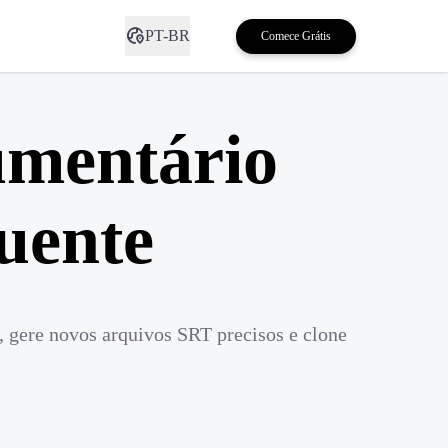
PT-BR
Comece Grátis
umentário
uente
 gere novos arquivos SRT precisos e clone