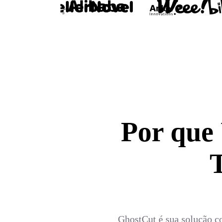
Por que
GhostCut é sua solução c