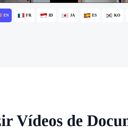
EN
FR
ID
JA
ES
KO
r Vídeos de Docu