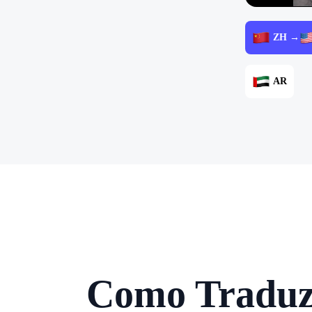
ZH →
AR
Como Traduzi