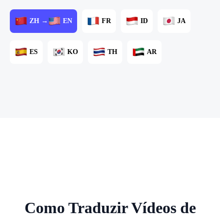
ZH →
EN
FR
ID
JA
ES
KO
TH
AR
Como Traduzir Vídeos de